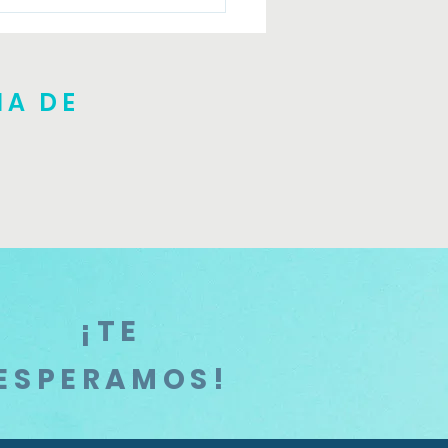
er introductorio Julio
NA DE
¡TE
ESPERAMOS!