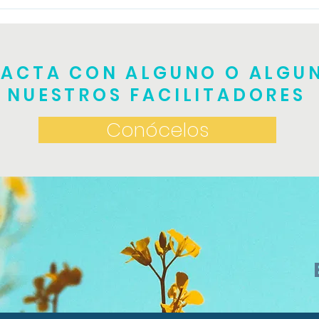
Tall
Taller de TRE teórico
práctico
ACTA CON ALGUNO O ALGU
NUESTROS FACILITADORES
Conócelos