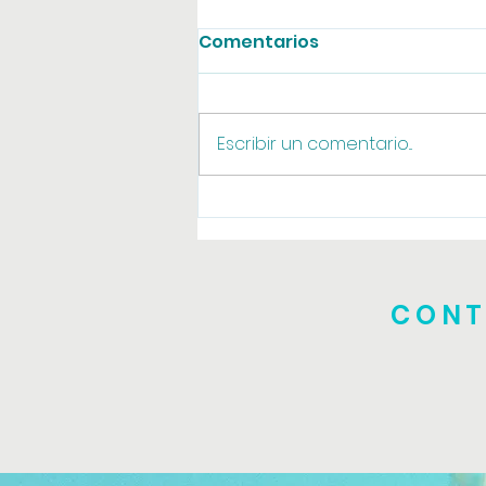
Comentarios
Agosto online
Escribir un comentario...
CONT