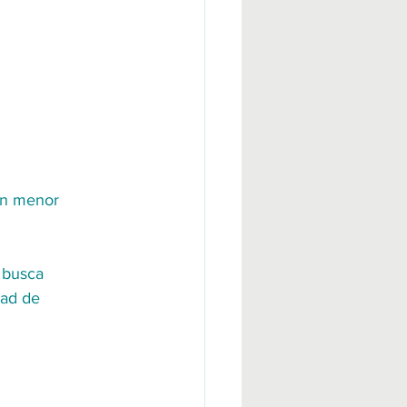
on menor 
 busca 
tad de 