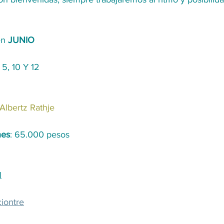
en 
JUNIO
 5, 10 Y 12
 Albertz Rathje
nes
: 65.000 pesos
l
ciontre