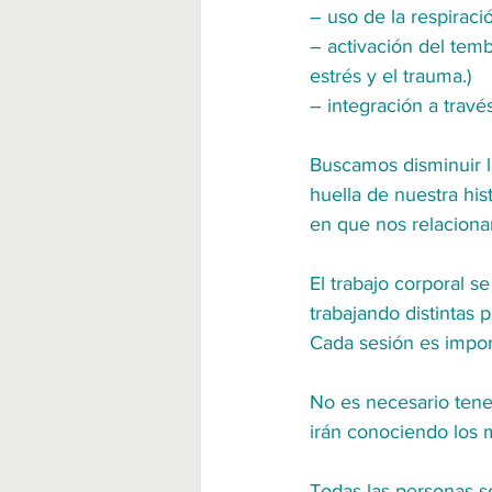
– uso de la respiració
– activación del temb
estrés y el trauma.)
– integración a trav
Buscamos disminuir la
huella de nuestra his
en que nos relacion
El trabajo corporal 
trabajando distintas p
Cada sesión es impor
No es necesario tener
irán conociendo los m
Todas las personas s