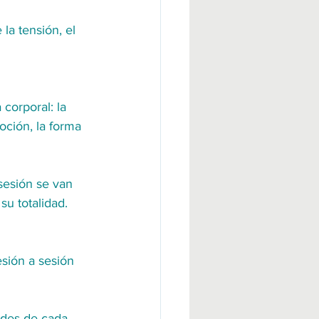
la tensión, el 
corporal: la 
oción, la forma 
sesión se van 
su totalidad. 
esión a sesión 
ades de cada 