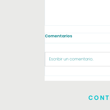
Comentarios
Agosto online
Escribir un comentario...
CONT