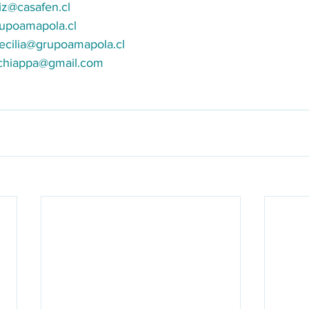
riz@casafen.cl
rupoamapola.cl
ecilia@grupoamapola.cl
s.chiappa@gmail.com