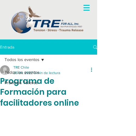
Entrada
Todos los eventos
TRE Chile
Todos los eventos
26 dic 2022
0 min de lectura
Programa de
Próximos Talleres
Formación para
facilitadores online