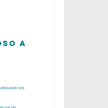
oso a 
tilizando los 
tural de 