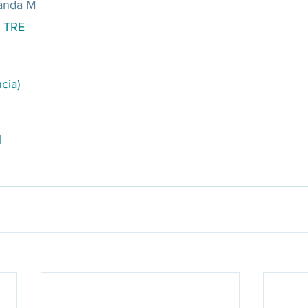
randa M
o TRE
cia)
l