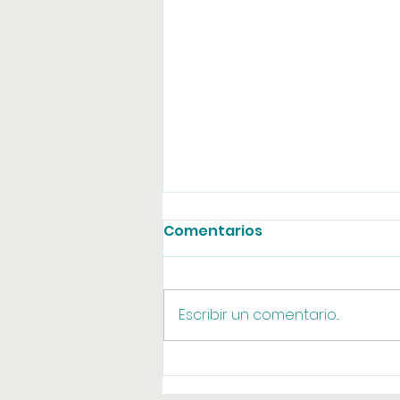
Comentarios
Agosto online
Escribir un comentario...