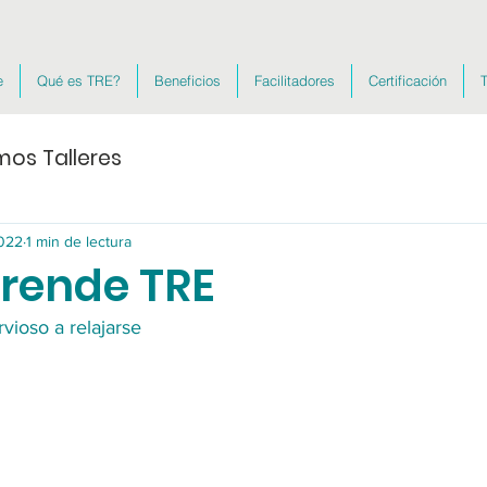
e
Qué es TRE?
Beneficios
Facilitadores
Certificación
T
mos Talleres
022
1 min de lectura
prende TRE
rvioso a relajarse