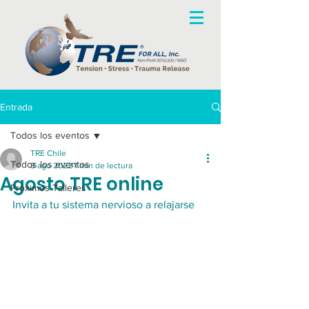
Entrada
Todos los eventos
TRE Chile
Todos los eventos
8 ago 2022
1 min de lectura
Agosto TRE online
Próximos Talleres
Invita a tu sistema nervioso a relajarse