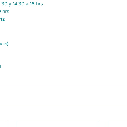
.30 y 14.30 a 16 hrs
0 hrs
rtz
cia)
l