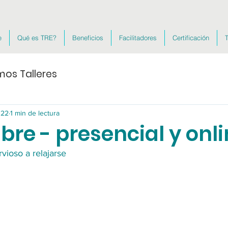
e
Qué es TRE?
Beneficios
Facilitadores
Certificación
T
mos Talleres
022
1 min de lectura
re - presencial y onl
rvioso a relajarse