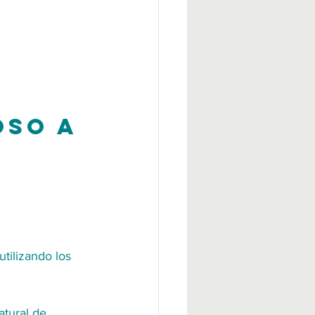
oso a 
tilizando los 
tural de 