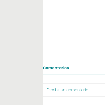
Comentarios
Agosto online
Escribir un comentario...