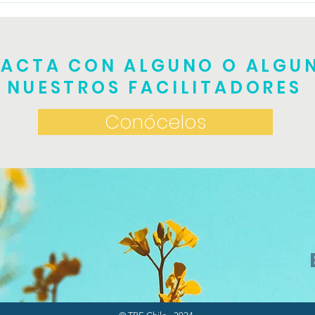
práctico
ACTA CON ALGUNO O ALGU
NUESTROS FACILITADORES
Conócelos