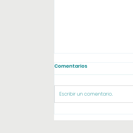
Comentarios
Agosto online
Escribir un comentario...