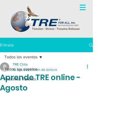
Entrada
Todos los eventos
TRE Chile
Todos los eventos
15 ago 2024
1 min de lectura
Aprende TRE online -
Próximos Talleres
Agosto