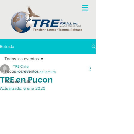
Entrada
Todos los eventos
TRE Chile
Todos los eventos
11 dic 2019
1 min de lectura
TRE en Pucon
Próximos Talleres
Actualizado:
6 ene 2020