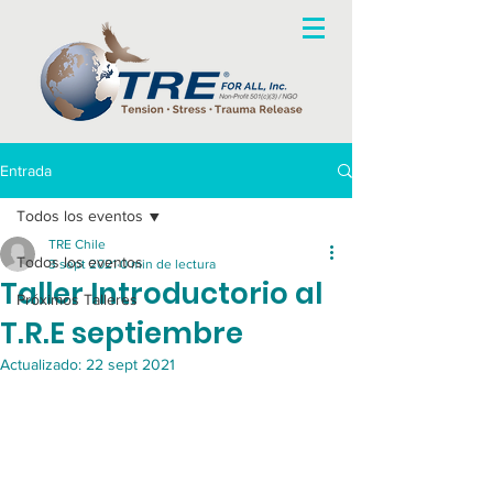
Entrada
Todos los eventos
TRE Chile
Todos los eventos
3 sept 2021
0 min de lectura
Taller Introductorio al
Próximos Talleres
T.R.E septiembre
Actualizado:
22 sept 2021