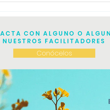
Tall
Taller de TRE teórico
práctico
ACTA CON ALGUNO O ALGU
NUESTROS FACILITADORES
Conócelos