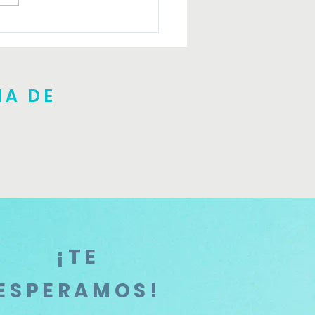
er introductorio Julio
NA DE
¡TE
ESPERAMOS!