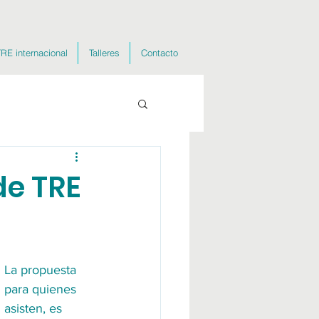
RE internacional
Talleres
Contacto
de TRE
La propuesta 
para quienes 
asisten, es 