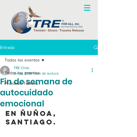
Entrada
Todos los eventos
TRE Chile
Todos los eventos
3 may 2019
1 min de lectura
Fin de semana de
Próximos Talleres
autocuidado
emocional
En Ñuñoa, 
Santiago. 