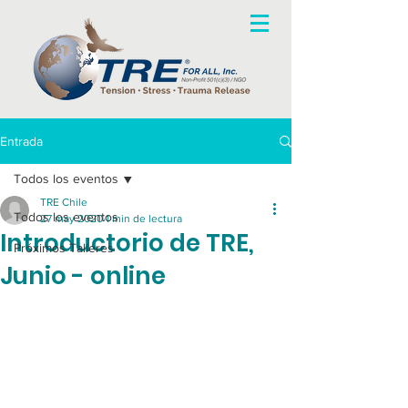
Entrada
Todos los eventos
TRE Chile
Todos los eventos
27 may 2020
1 min de lectura
Introductorio de TRE,
Próximos Talleres
Junio - online