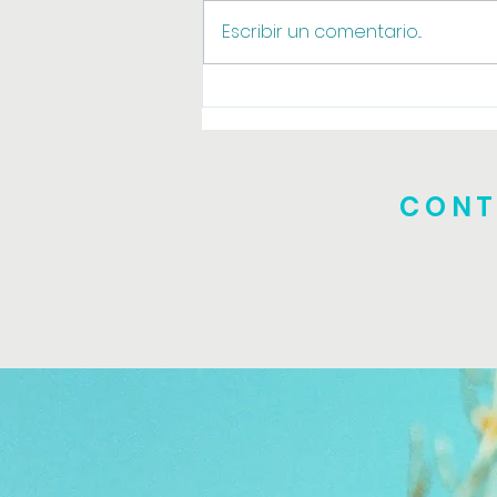
Agosto online
Escribir un comentario...
CONT