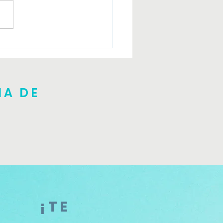
er introductorio Julio
NA DE
¡TE