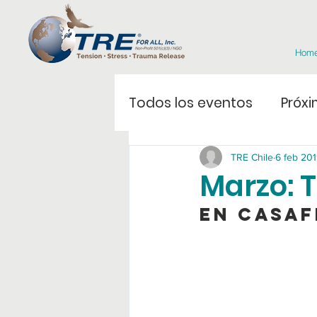
Hom
Todos los eventos
Próxi
TRE Chile
6 feb 20
Marzo: T
En CasaF