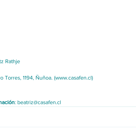
tz Rathje
o Torres, 1194, Ñuñoa. (www.casafen.cl)
rmación
: beatriz@casafen.cl