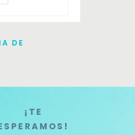
er introductorio Julio
NA DE
¡TE
ESPERAMOS!