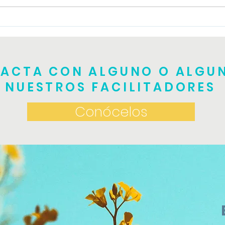
Tall
Taller de TRE teórico
práctico
ACTA CON ALGUNO O ALGU
NUESTROS FACILITADORES
Conócelos