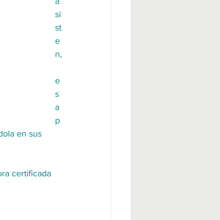
a
si
st
e
n,
e
s 
a
p
dola en sus 
a certificada 