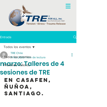
Entrada
Todos los eventos
TRE Chile
Todos los eventos
11 feb 2020
1 min de lectura
marzo: Talleres de 4
Próximos Talleres
sesiones de TRE
En CasaFen, 
Ñuñoa, 
Santiago. 