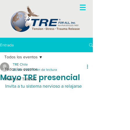
Entrada
Todos los eventos
TRE Chile
Todos los eventos
26 abr 2022
1 min de lectura
Mayo TRE presencial
Próximos Talleres
Invita a tu sistema nervioso a relajarse