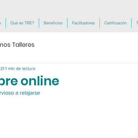
e
Qué es TRE?
Beneficios
Facilitadores
Certificación
T
mos Talleres
021
1 min de lectura
re online
rvioso a relajarse