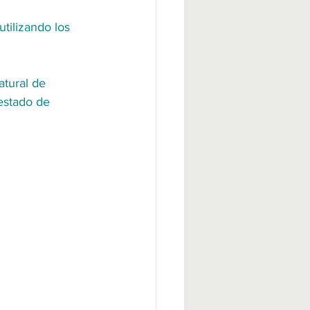
tilizando los 
tural de 
estado de 