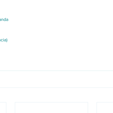
randa
cia)