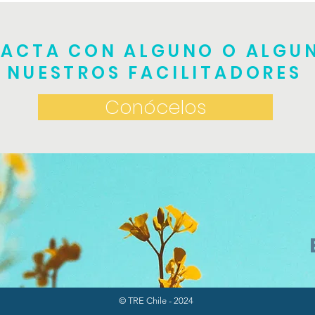
práctico
ACTA CON ALGUNO O ALGU
NUESTROS FACILITADORES
Conócelos
© TRE Chile - 2024