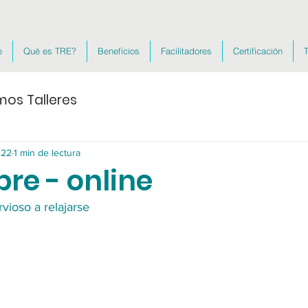
e
Qué es TRE?
Beneficios
Facilitadores
Certificación
T
mos Talleres
022
1 min de lectura
re - online
rvioso a relajarse