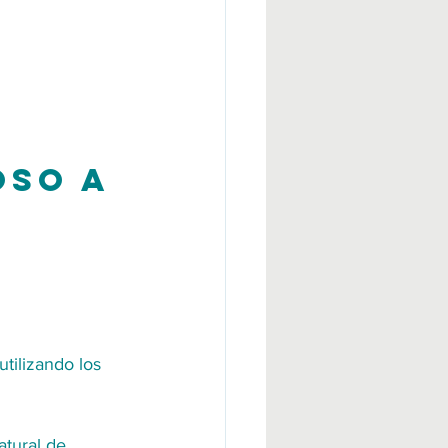
oso a 
tilizando los 
tural de 