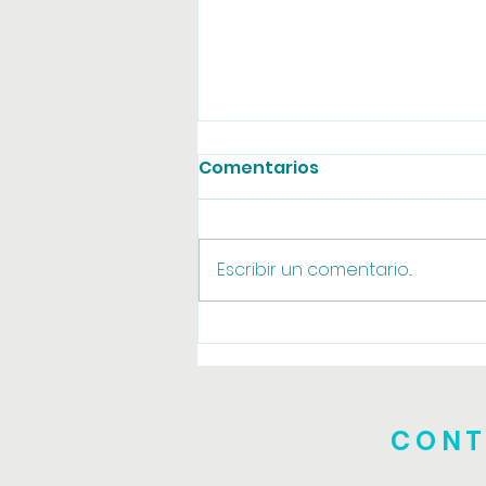
Comentarios
Agosto online
Escribir un comentario...
CONT