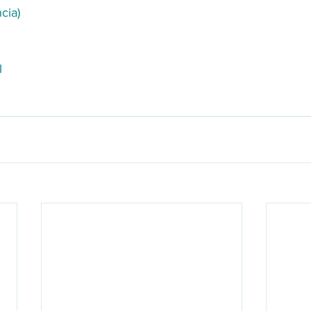
cia)
l