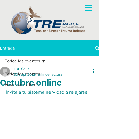
Entrada
Todos los eventos
TRE Chile
Todos los eventos
30 sept 2021
1 min de lectura
Octubre online
Próximos Talleres
Invita a tu sistema nervioso a relajarse