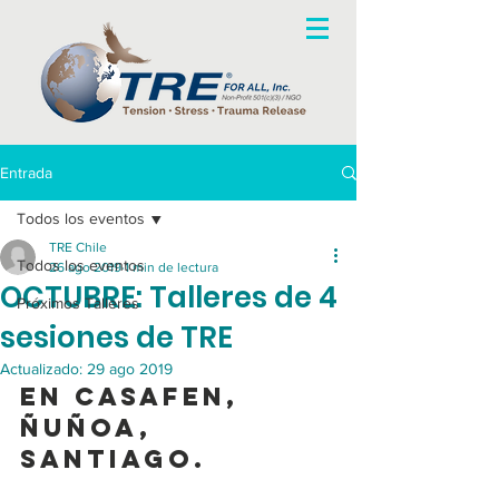
Entrada
Todos los eventos
TRE Chile
Todos los eventos
26 ago 2019
1 min de lectura
OCTUBRE: Talleres de 4
Próximos Talleres
sesiones de TRE
Actualizado:
29 ago 2019
En CasaFen, 
Ñuñoa, 
Santiago. 