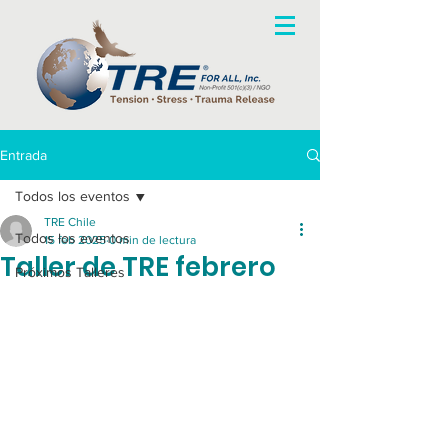
Entrada
Todos los eventos
TRE Chile
Todos los eventos
15 feb 2025
0 min de lectura
Taller de TRE febrero
Próximos Talleres