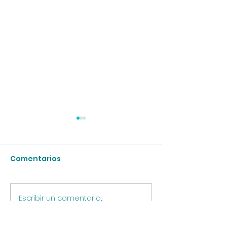
Comentarios
Escribir un comentario...
Taller de TRE teórico
Taller introdu
práctico
Julio