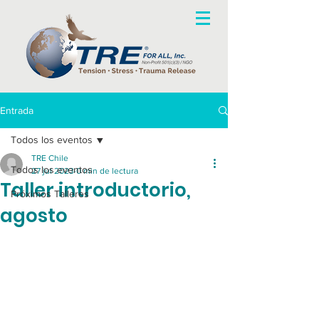
Entrada
Todos los eventos
TRE Chile
Todos los eventos
27 jul 2023
0 min de lectura
Taller introductorio,
Próximos Talleres
agosto