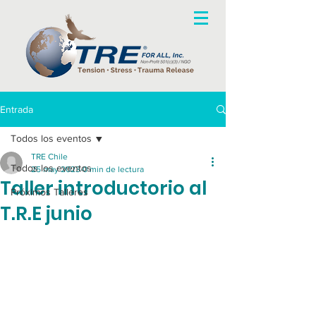
Entrada
Todos los eventos
TRE Chile
Todos los eventos
25 may 2023
0 min de lectura
Taller introductorio al
Próximos Talleres
T.R.E junio