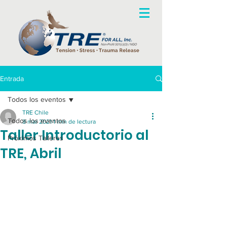
Entrada
Todos los eventos
TRE Chile
Todos los eventos
8 mar 2021
1 min de lectura
Taller Introductorio al
Próximos Talleres
TRE, Abril