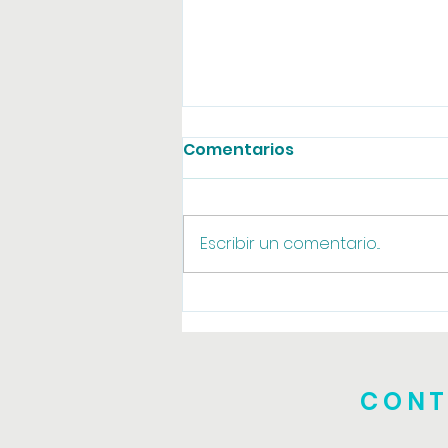
Comentarios
Agosto online
Escribir un comentario...
CONT