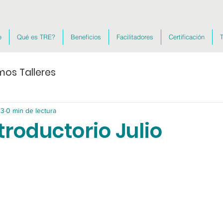
e
Qué es TRE?
Beneficios
Facilitadores
Certificación
T
mos Talleres
23
0 min de lectura
ntroductorio Julio