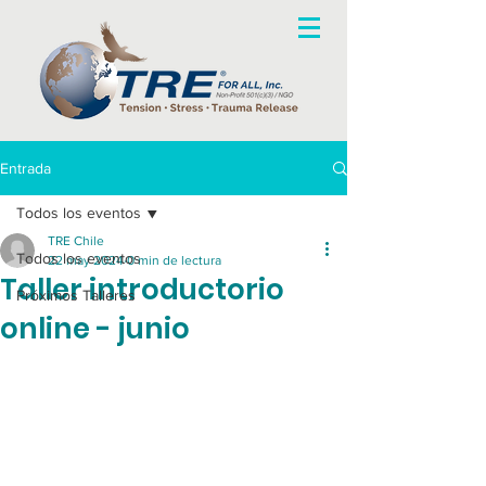
Entrada
Todos los eventos
TRE Chile
Todos los eventos
22 may 2024
0 min de lectura
Taller introductorio
Próximos Talleres
online - junio