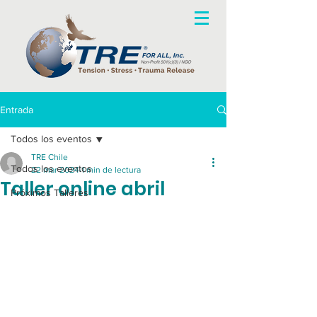
Entrada
Todos los eventos
TRE Chile
Todos los eventos
22 mar 2024
1 min de lectura
Taller online abril
Próximos Talleres