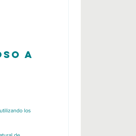
oso a 
tilizando los 
tural de 