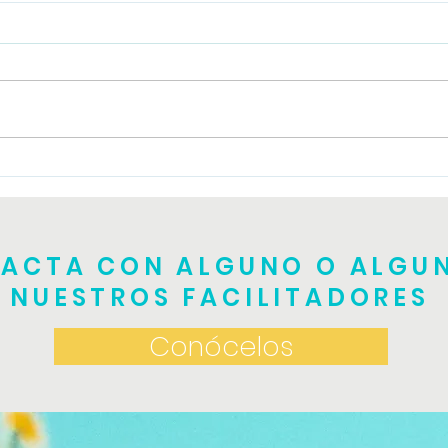
Tall
Taller de TRE teórico
práctico
ACTA CON ALGUNO O ALGU
NUESTROS FACILITADORES
Conócelos