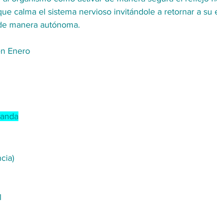
que calma el sistema nervioso invitándole a retornar a su 
 de manera autónoma. 
en Enero
iranda
cia)
l