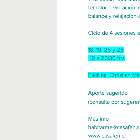
temblor o vibración, 
balance y relajación
Ciclo de 4 sesiones 
18, 19, 25 y 26
 19 a 20:30 hrs
Facilita:  Christian M
Aporte sugerido 
(consulta por sugeren
Más info
habitarme@casafen.c
www.casafen.cl