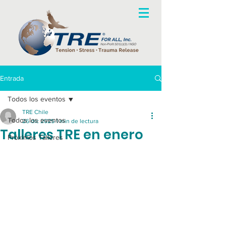
Entrada
Todos los eventos
TRE Chile
Todos los eventos
26 dic 2025
1 min de lectura
Talleres TRE en enero
Próximos Talleres