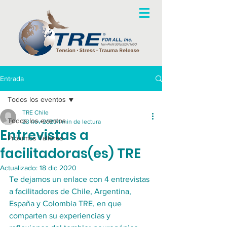
Entrada
Todos los eventos
TRE Chile
Todos los eventos
23 nov 2020
1 min de lectura
Entrevistas a
Próximos Talleres
facilitadoras(es) TRE
Actualizado:
18 dic 2020
Te dejamos un enlace con 4 entrevistas 
a facilitadores de Chile, Argentina, 
España y Colombia TRE, en que 
comparten su experiencias y 