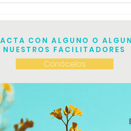
Tall
Taller de TRE teórico
práctico
ACTA CON ALGUNO O ALGU
NUESTROS FACILITADORES
Conócelos