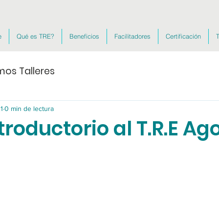
e
Qué es TRE?
Beneficios
Facilitadores
Certificación
T
mos Talleres
21
0 min de lectura
ntroductorio al T.R.E Ag