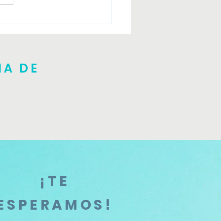
er introductorio Julio
NA DE
¡TE
ESPERAMOS!